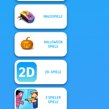
MAUSSPIELE
HALLOWEEN
SPIELE
2D-SPIELE
2 SPIELER
SPIELE