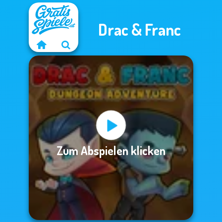
Drac & Franc
Zum Abspielen klicken