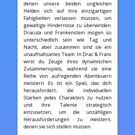
denen unsere beiden ungleichen
Helden sich auf ihre einzigartigen
Fähigkeiten verlassen müssen, um
gewaltige Hindernisse zu überwinden.
Dracula und Frankenstein mögen so
unterschiedlich sein wie Tag und
Nacht, aber zusammen sind sie ein
unaufhaltsames Team. In Drac & Franc
wirst du Zeuge ihres dynamischen
Zusammenspiels, während sie eine
Reihe von aufregenden Abenteuern
meistern. Es ist ein Spiel, das dich
herausfordert, die individuellen
Stärken jedes Charakters zu nutzen
und ihre Talente strategisch
einzusetzen, um die unzähligen
Herausforderungen zu meistern,
denen sie sich stellen müssen.