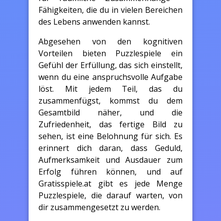
Fähigkeiten, die du in vielen Bereichen
des Lebens anwenden kannst.
Abgesehen von den kognitiven
Vorteilen bieten Puzzlespiele ein
Gefühl der Erfüllung, das sich einstellt,
wenn du eine anspruchsvolle Aufgabe
löst. Mit jedem Teil, das du
zusammenfügst, kommst du dem
Gesamtbild näher, und die
Zufriedenheit, das fertige Bild zu
sehen, ist eine Belohnung für sich. Es
erinnert dich daran, dass Geduld,
Aufmerksamkeit und Ausdauer zum
Erfolg führen können, und auf
Gratisspiele.at gibt es jede Menge
Puzzlespiele, die darauf warten, von
dir zusammengesetzt zu werden.