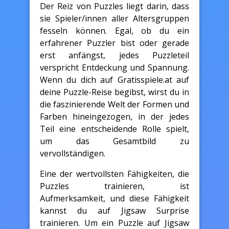
Der Reiz von Puzzles liegt darin, dass
sie Spieler/innen aller Altersgruppen
fesseln können. Egal, ob du ein
erfahrener Puzzler bist oder gerade
erst anfängst, jedes Puzzleteil
verspricht Entdeckung und Spannung.
Wenn du dich auf Gratisspiele.at auf
deine Puzzle-Reise begibst, wirst du in
die faszinierende Welt der Formen und
Farben hineingezogen, in der jedes
Teil eine entscheidende Rolle spielt,
um das Gesamtbild zu
vervollständigen.
Eine der wertvollsten Fähigkeiten, die
Puzzles trainieren, ist
Aufmerksamkeit, und diese Fähigkeit
kannst du auf Jigsaw Surprise
trainieren. Um ein Puzzle auf Jigsaw