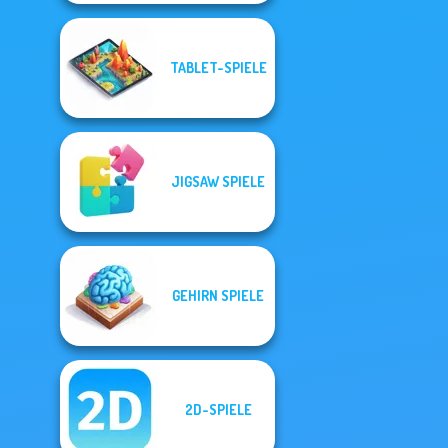
TABLET-SPIELE
JIGSAW SPIELE
GEHIRN SPIELE
2D-SPIELE