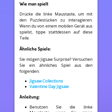
Wie man spielt
Drücke die linke Maustaste, um mit
den Puzzlestücken zu interagieren.
Wenn du von einem mobilen Gerät aus
spielst, tippe stattdessen auf diese
Teile.
Ähnliche Spiele:
Sie mögen Jigsaw Surprise? Versuchen
Sie ein ähnliches Spiel aus den
folgenden:
Jigsaw Collections
Valentine Day Jigsaw
Anleitung:
Benutzen Sie die linke