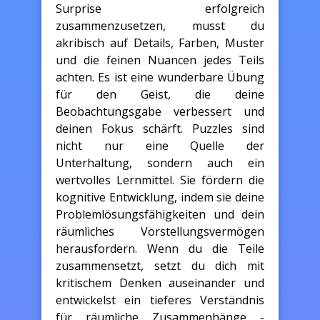
Surprise erfolgreich
zusammenzusetzen, musst du
akribisch auf Details, Farben, Muster
und die feinen Nuancen jedes Teils
achten. Es ist eine wunderbare Übung
für den Geist, die deine
Beobachtungsgabe verbessert und
deinen Fokus schärft. Puzzles sind
nicht nur eine Quelle der
Unterhaltung, sondern auch ein
wertvolles Lernmittel. Sie fördern die
kognitive Entwicklung, indem sie deine
Problemlösungsfähigkeiten und dein
räumliches Vorstellungsvermögen
herausfordern. Wenn du die Teile
zusammensetzt, setzt du dich mit
kritischem Denken auseinander und
entwickelst ein tieferes Verständnis
für räumliche Zusammenhänge -