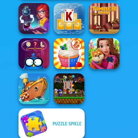
Tripeaks Solitaire
Sorting Sorcery
Holiday
Timberman
Words with Owl
Rachel Holmes
Royal Jigsaw
PUZZLE SPIELE
Mini Guardians
Clean the Ocean
Castle Defense