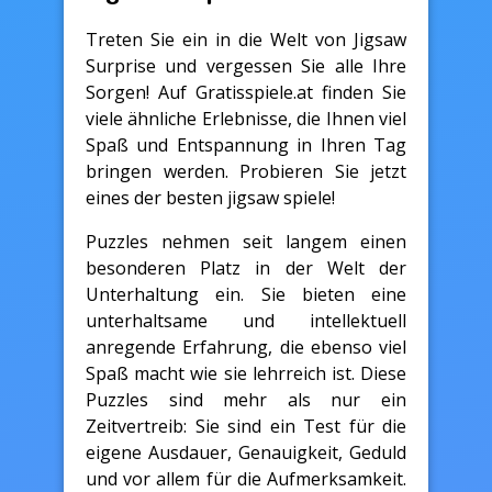
Treten Sie ein in die Welt von Jigsaw
Surprise und vergessen Sie alle Ihre
Sorgen! Auf Gratisspiele.at finden Sie
viele ähnliche Erlebnisse, die Ihnen viel
Spaß und Entspannung in Ihren Tag
bringen werden. Probieren Sie jetzt
eines der besten jigsaw spiele!
Puzzles nehmen seit langem einen
besonderen Platz in der Welt der
Unterhaltung ein. Sie bieten eine
unterhaltsame und intellektuell
anregende Erfahrung, die ebenso viel
Spaß macht wie sie lehrreich ist. Diese
Puzzles sind mehr als nur ein
Zeitvertreib: Sie sind ein Test für die
eigene Ausdauer, Genauigkeit, Geduld
und vor allem für die Aufmerksamkeit.