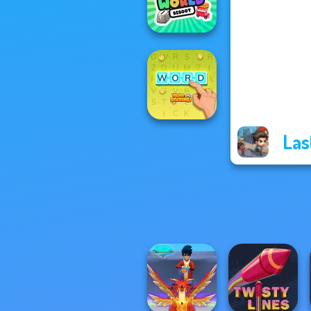
Raft Life
Cooking World
Reborn
Las
Word Stickers!