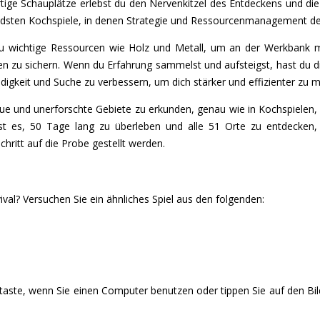
tige Schauplätze erlebst du den Nervenkitzel des Entdeckens und di
endsten Kochspiele, in denen Strategie und Ressourcenmanagement der
 wichtige Ressourcen wie Holz und Metall, um an der Werkbank mä
en zu sichern. Wenn du Erfahrung sammelst und aufsteigst, hast du di
igkeit und Suche zu verbessern, um dich stärker und effizienter zu 
eue und unerforschte Gebiete zu erkunden, genau wie in Kochspielen,
ist es, 50 Tage lang zu überleben und alle 51 Orte zu entdecken,
hritt auf die Probe gestellt werden.
val? Versuchen Sie ein ähnliches Spiel aus den folgenden:
staste, wenn Sie einen Computer benutzen oder tippen Sie auf den Bi