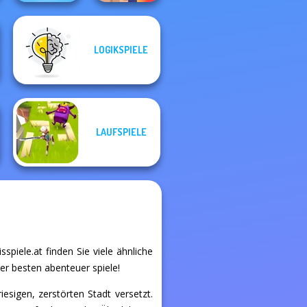
LOGIKSPIELE
Noob: Zombie
Shape-shifting
Prison Escape
LAUFSPIELE
spiele.at finden Sie viele ähnliche
der besten abenteuer spiele!
iesigen, zerstörten Stadt versetzt.