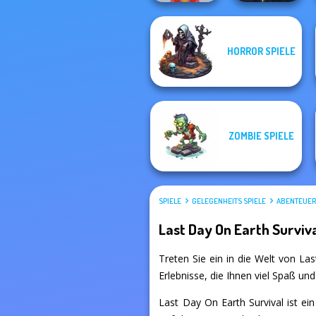
HORROR SPIELE
Mystical Blade 3D
Twisty Lines
ZOMBIE SPIELE
SPIELE
GELEGENHEITS SPIELE
ABENTEUER
Last Day On Earth Surviv
Treten Sie ein in die Welt von Las
Erlebnisse, die Ihnen viel Spaß un
Last Day On Earth Survival ist ein