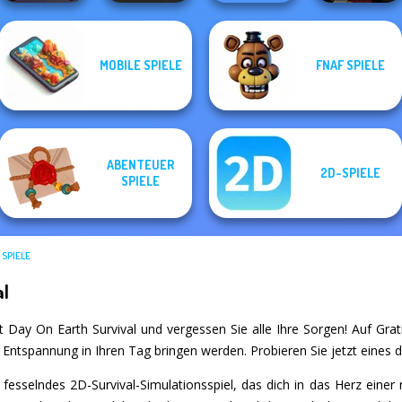
MOBILE SPIELE
FNAF SPIELE
Prison Escape
Sniper Shot:
Horde Hunters
Online
Bullet Time
Jacksmith
ABENTEUER
2D-SPIELE
SPIELE
 SPIELE
al
t Day On Earth Survival und vergessen Sie alle Ihre Sorgen! Auf Gratis
d Entspannung in Ihren Tag bringen werden. Probieren Sie jetzt eines 
 fesselndes 2D-Survival-Simulationsspiel, das dich in das Herz einer r