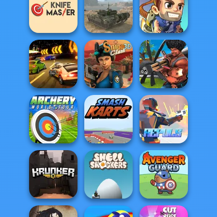
Stickman Armed
Tower Crush
Assassin: Cold...
Bubble Shooter
Knife Master
Tank Off
Jetpack Joyride
Burnin' Rubber 5
XS
Sniper Clash 3D
Airport Clash 3D
Archery World
Tour
Smash Karts
Repuls.io