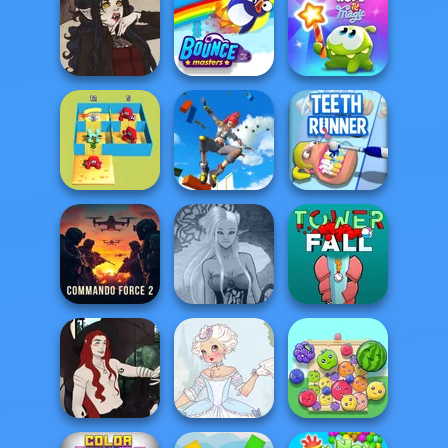
Krunker
Shell Shockers
Avenger Guard
Cut The Rope
Gothic Heroine
Bouncemasters
Magic
Only Up 3D
Alphabet Lore
Parkour Go
Maze
Ascend
Teeth Runner
Commando
Dark Mage
Force 2
Creator
Tower Fall