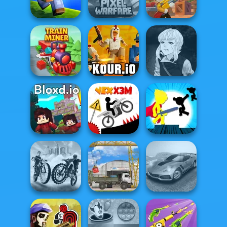
Journey
Who Dies Last
State Connect
Minecraft Pixel
Poxel.io
Warfare
Western Sniper
Manga Creator
Vampire Hunter
Train Miner
Kour.io
P...
Stickman The
Bloxd.io
Vex X3M
Flash