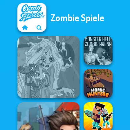
Zombie Spiele
Monster Hell:
Zombie Arena
Rapunzel Zombie Curse
Horde Hunters