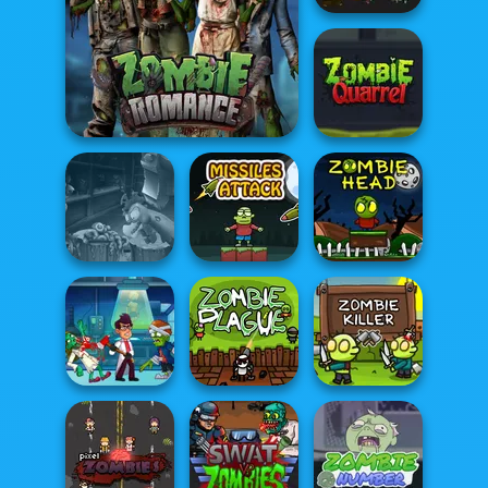
Zombie Buster
Zombie Romance
Zombie Quarrel
Headless
Zombie Chicken
Missiles Attack
Zombie Head
Lab Of The Living
Dead
Zombie Plague
Zombie Killer