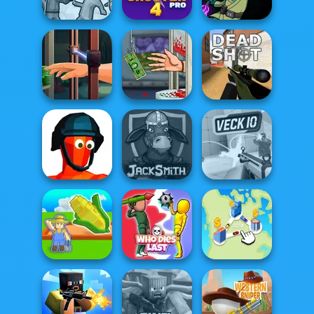
Outbreak Arena
Castle
Stupid Zombies
Squid Battle
Bubble Shooter
Agent P Rebel
Simulator
Pro 4
Spy
Hand Me The
Handless
Goods
Millionaire
Deadshot.io
Funny Shooter
Jacksmith
Veck.io
My Garden