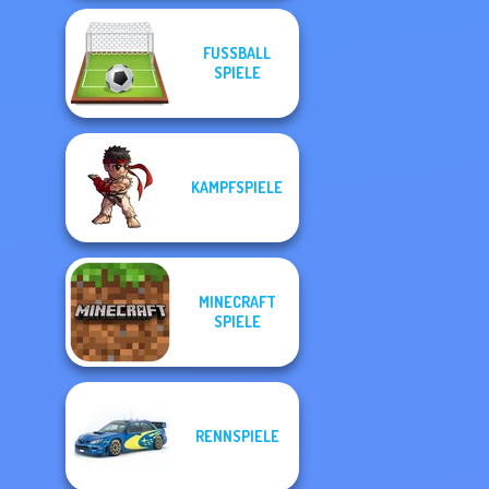
FUSSBALL S
PIELE
KAMPFSPIELE
MINECRAFT
SPIELE
RENNSPIELE