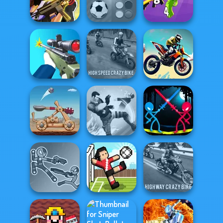
City Bike Racing
Madness Driver
Champion
The Cargo
Vertigo City
Tom Clancy's
Mind Games for
Merge 2048 Gun
Shootout
2-3-4 Player
Rush
High Speed Crazy
Sniper Shooter 2
Bike
Bike Jump
Stick Duel:
Clash of Stone
Gang Brawlers
Medieval Wars