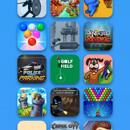
8 Ball Billiards
Classic
Archery Master
Minicraft
Might & Magic
Stick War
Armies
Basket Battle
Bubble Shooter
Post Apocalyptic
Arcade 2
Truck Trial
Ninja Revenge
Police Urban
Parking
Golf Field
Duck Hunter