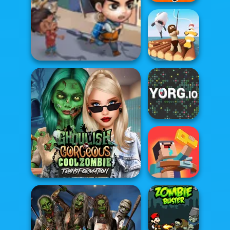
Noob vs Pro
Challenge
Last Day On Earth
Survival
Raft Life
YORG.io
Ghoulish To Gorgeous
Noob: Zombie
Cool Zomb...
Prison Escape