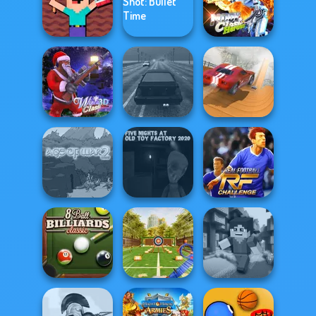
Stick Duel: Battle
Highway Crazy
Hero
Soccer Random
Bike
Noob Miner:
Escape From
Sniper Shot:
Moon Clash
Prison
Bullet Time
Heroes
City Driver:
Winter Clash 3D
Highway Traffic
Destroy Car
Five Nights at Old
Real Football
Age of War 2
Toy Factory...
Challenge