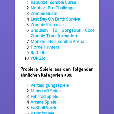
Rapunzel Zombie Curse
Noob vs Pro Challenge
Zombie Buster
Last Day On Earth Survival
Zombie Romance
Ghoulish To Gorgeous Cool
Zombie Transformation
Monster Hell: Zombie Arena
Horde Hunters
Raft Life
YORG.io
Probiere Spiele aus den folgenden
ähnlichen Kategorien aus:
Verteidigungsspiele
Minecraft Spiele
Fahrrad Spiele
Arcade Spiele
Fußball Spiele
Kampfspiele