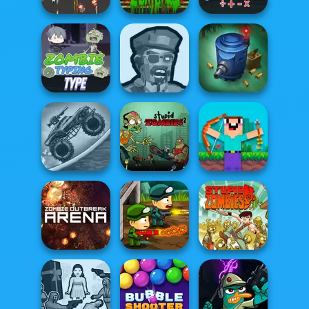
Pixel Zombies
Swat Vs Zombies
Zombie Number
Zombies
Tower Defense
Zombie Typing
Shooter
Zombies
Zombie Monster
Stupid Zombies
Noob vs 1000
Truck
2
Zombies!
Zombie
Zombie Last