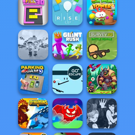
Casual Magic
Marie Antoinette
Maker 2.0
2.0
Fruit Party
Om Nom Tower
Color Fill 3D
Rise Up
3D
Idle Inventor
Giant Rush!
Survev.io
Parking Jam
Go Escape
Dragon Hunter