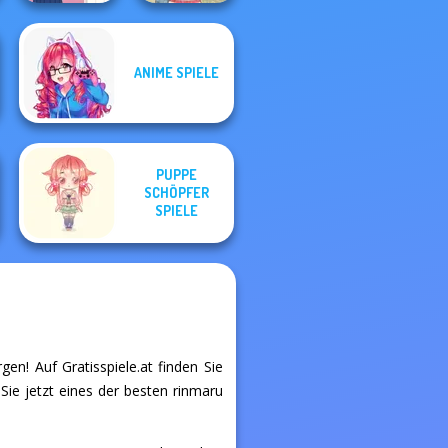
ANIME SPIELE
School Girl Dress
Up V3
Americana
PUPPE
SCHÖPFER
SPIELE
en! Auf Gratisspiele.at finden Sie
Sie jetzt eines der besten rinmaru