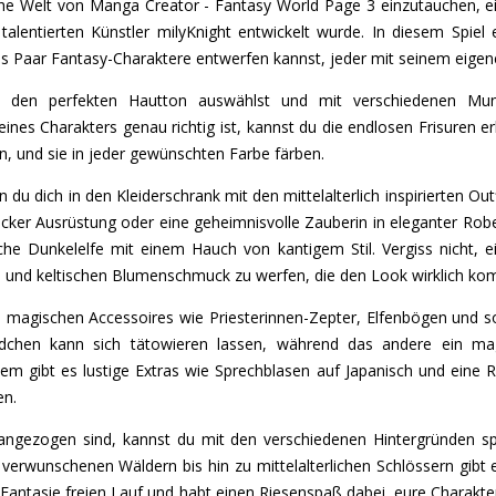
sche Welt von Manga Creator - Fantasy World Page 3 einzutauchen, e
lentierten Künstler milyKnight entwickelt wurde. In diesem Spiel 
es Paar Fantasy-Charaktere entwerfen kannst, jeder mit seinem eigene
u den perfekten Hautton auswählst und mit verschiedenen Mun
ines Charakters genau richtig ist, kannst du die endlosen Frisuren 
n, und sie in jeder gewünschten Farbe färben.
 du dich in den Kleiderschrank mit den mittelalterlich inspirierten Out
hicker Ausrüstung oder eine geheimnisvolle Zauberin in eleganter Robe?
he Dunkelelfe mit einem Hauch von kantigem Stil. Vergiss nicht, e
und keltischen Blumenschmuck zu werfen, die den Look wirklich ko
ei magischen Accessoires wie Priesterinnen-Zepter, Elfenbögen und 
ädchen kann sich tätowieren lassen, während das andere ein m
m gibt es lustige Extras wie Sprechblasen auf Japanisch und eine Re
en.
ngezogen sind, kannst du mit den verschiedenen Hintergründen spie
 verwunschenen Wäldern bis hin zu mittelalterlichen Schlössern gibt 
r Fantasie freien Lauf und habt einen Riesenspaß dabei, eure Charakte