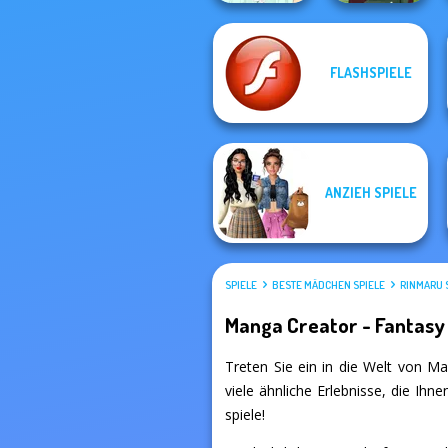
FLASHSPIELE
Belle Époque
Medieval Woman
ANZIEH SPIELE
SPIELE
BESTE MÄDCHEN SPIELE
RINMARU 
Manga Creator - Fantasy
Treten Sie ein in die Welt von Ma
viele ähnliche Erlebnisse, die Ih
spiele!