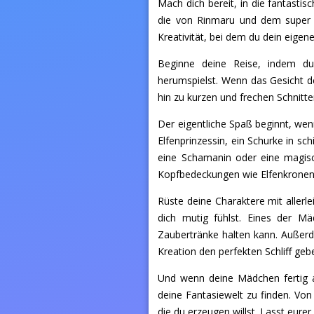
Mach dich bereit, in die fantasti
die von Rinmaru und dem super ta
Kreativität, bei dem du dein eigen
Beginne deine Reise, indem d
herumspielst. Wenn das Gesicht de
hin zu kurzen und frechen Schnitte
Der eigentliche Spaß beginnt, wenn
Elfenprinzessin, ein Schurke in sc
eine Schamanin oder eine magisc
Kopfbedeckungen wie Elfenkronen 
Rüste deine Charaktere mit allerl
dich mutig fühlst. Eines der M
Zaubertränke halten kann. Außerde
Kreation den perfekten Schliff geb
Und wenn deine Mädchen fertig a
deine Fantasiewelt zu finden. Von
die du erzeugen willst. Lasst eure