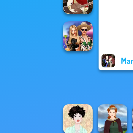
Fantasy World...
Manga Creator -
Fantasy World...
Man
BFFs' Birthday
Bash For Babs