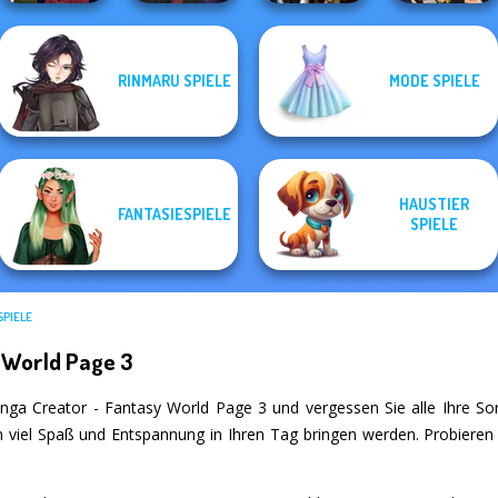
Manga Creator
Manga Creator
Manga Creator
RINMARU SPIELE
MODE SPIELE
Vampire Hunter
Vampire Hunter
Enchanted
Vampire Hunter
P...
P...
Realms
P...
HAUSTIER
FANTASIESPIELE
SPIELE
SPIELE
 World Page 3
nga Creator - Fantasy World Page 3 und vergessen Sie alle Ihre Sorg
nen viel Spaß und Entspannung in Ihren Tag bringen werden. Probieren 