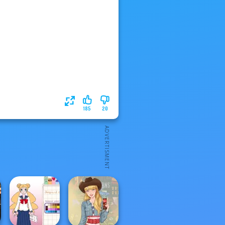
185
20