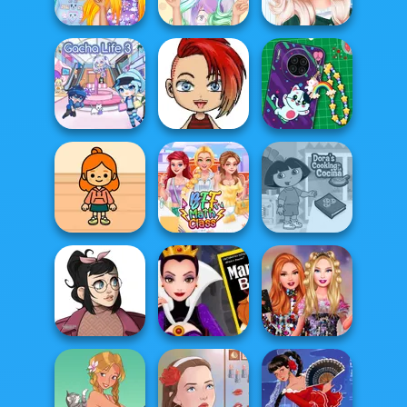
Avatar Creator
Avatar Creator
Fighter
Princesses
Princess Culture
Kawaii Looks
Princesses
of Cuteness
And Ma...
Different Styles
Kawaii Chibi
DIY Phone Case
Gacha Life 3
Avatar Maker
Shop
TB Avataria Life
Dora Cooking in
Girl
BFF Math Class
la Cucina
Casual Icon
Evil Queen's
Bestie Birthday