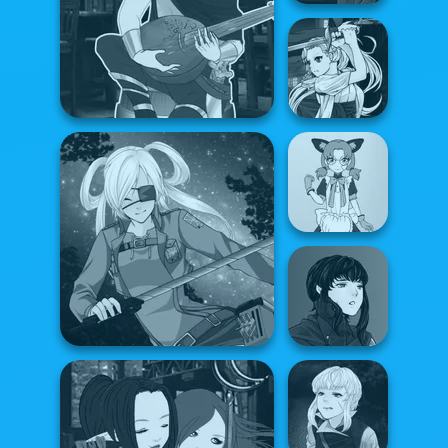
Manga Creator
Vampire Hunter
P...
Manga Creator - Fantasy
Manga Creator
Vampire Hunter
World...
P...
Tokyo Mew Mew
Creator
Manga Creator
Vampire Hunter
SNK Cosplayer
P...