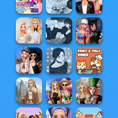
Dress To Impress
Cute Mermaid
BFFs Night Out
Back To Schoo...
Elsa And
Rapunzel
Anime Fairy
Roomies Blind
Princess Riv...
Creator
Date
Babs' Spring
Manga Creator -
Spin The Bottle
Wedding
Rebels Page 3
Style Exchange...
Wednesday's
Breakup
Manga Creator -
Paws & Pals
Handbook
Rebels Page 2
Diner