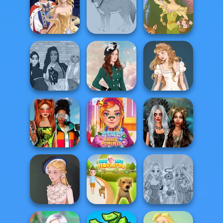
Bab's Back to
Bridezilla: Prank
Dress up Azalea
School Style
The Bride
5
Cha...
Sun Dress
Wolf Maker
Vintage Fairy
The Fly Squad:
Wedding Dress
#squadgoals
Kate Middleton
Design 2
Babs And
Friends Love
ASMR Beauty
Enchanted
Match Pr...
Homeless
Realms