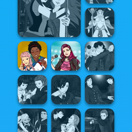
Manga Creator
Vampire Hunter
P...
Manga Creator - Fantasy
Video Game
World...
Avatar Creator
Manga Creator
Anime Couple
Vampire Hunter
Picture Creator
K-Pop Star
P...
Manga Creator
Manga Creator
Manga Creator
Vampire Hunter
Vampire Hunter
Vampire Hunter
P...
P...
P...