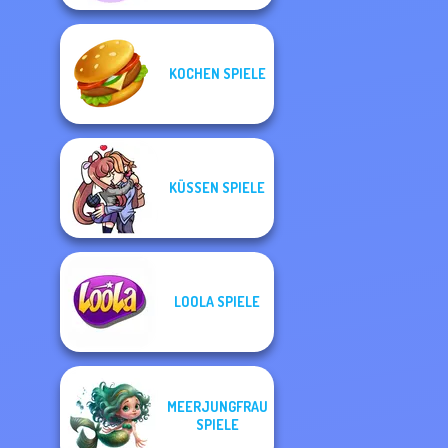
KOCHEN SPIELE
KÜSSEN SPIELE
LOOLA SPIELE
MEERJUNGFRAU
SPIELE