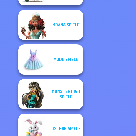
MOANA SPIELE
MODE SPIELE
MONSTER HIGH
SPIELE
OSTERN SPIELE