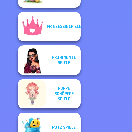
PRINZESSINSPIELE
PROMINENTE
SPIELE
PUPPE
SCHÖPFER
SPIELE
PUTZ SPIELE