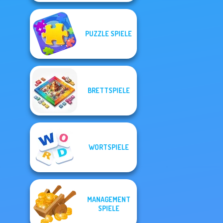
PUZZLE SPIELE
BRETTSPIELE
WORTSPIELE
MANAGEMENT
SPIELE