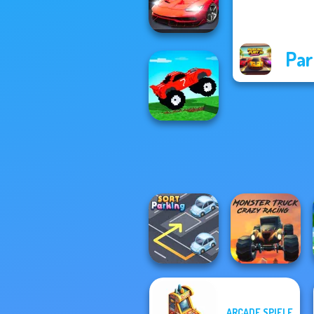
Parking Jam
Par
Night City Racing
Funny Mad
Racing
ARCADE SPIELE
Monster Truck