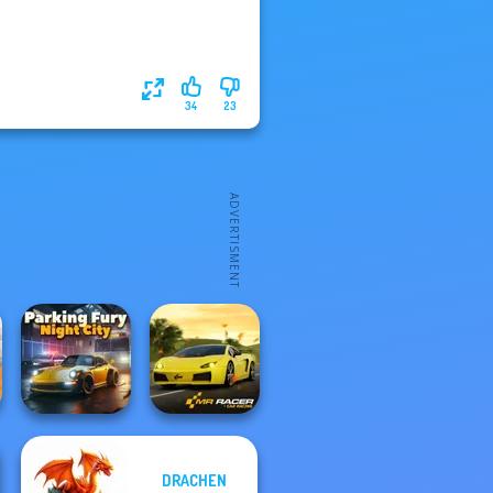
34
23
DRACHEN
Parking Fury 3D: