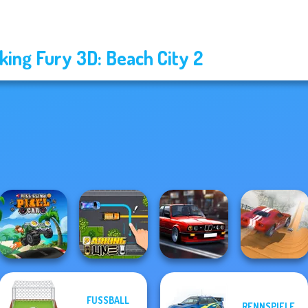
king Fury 3D: Beach City 2
FUSSBALL S
RENNSPIELE
Hill Climb Pixel
Highway Cars
City Driver: