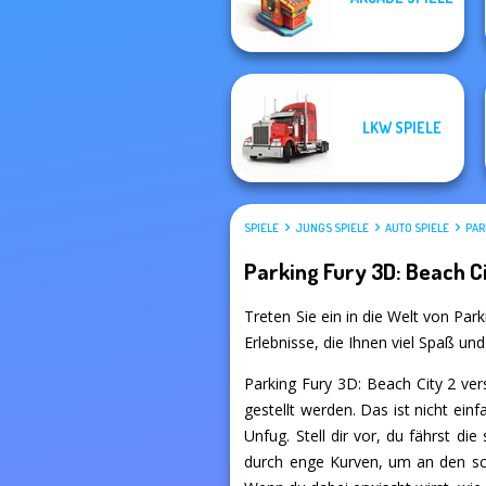
Sort Parking
Crazy Racing
LKW SPIELE
SPIELE
JUNGS SPIELE
AUTO SPIELE
PAR
Parking Fury 3D: Beach C
Treten Sie ein in die Welt von Park
Erlebnisse, die Ihnen viel Spaß un
Parking Fury 3D: Beach City 2 ver
gestellt werden. Das ist nicht ein
Unfug. Stell dir vor, du fährst d
durch enge Kurven, um an den schw