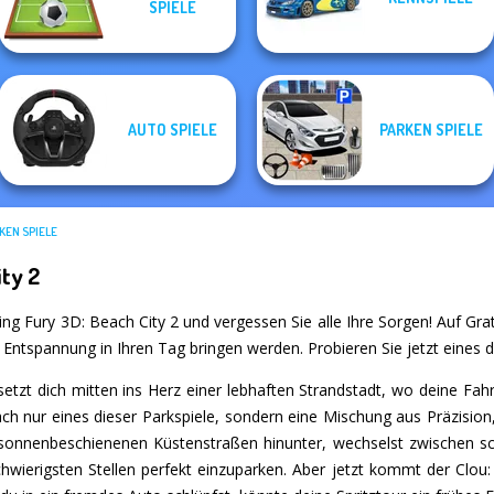
PIELE
Car
Parking Line
Traffic Racer
Destroy Car
AUTO SPIELE
PARKEN SPIELE
KEN SPIELE
ity 2
ing Fury 3D: Beach City 2 und vergessen Sie alle Ihre Sorgen! Auf Grati
d Entspannung in Ihren Tag bringen werden. Probieren Sie jetzt eines d
setzt dich mitten ins Herz einer lebhaften Strandstadt, wo deine Fah
fach nur eines dieser Parkspiele, sondern eine Mischung aus Präzisio
ie sonnenbeschienenen Küstenstraßen hinunter, wechselst zwischen sc
ierigsten Stellen perfekt einzuparken. Aber jetzt kommt der Clou: 