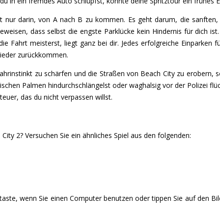
du in ein fremdes Auto schlüpfst, könnte deine Spritztour ein frühes 
t nur darin, von A nach B zu kommen. Es geht darum, die sanften,
eweisen, dass selbst die engste Parklücke kein Hindernis für dich ist. 
ie Fahrt meisterst, liegt ganz bei dir. Jedes erfolgreiche Einparken f
 wieder zurückkommen.
Fahrinstinkt zu schärfen und die Straßen von Beach City zu erobern, 
ischen Palmen hindurchschlängelst oder waghalsig vor der Polizei flü
euer, das du nicht verpassen willst.
City 2? Versuchen Sie ein ähnliches Spiel aus den folgenden:
staste, wenn Sie einen Computer benutzen oder tippen Sie auf den Bi