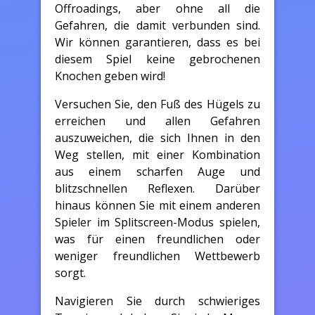
Offroadings, aber ohne all die
Gefahren, die damit verbunden sind.
Wir können garantieren, dass es bei
diesem Spiel keine gebrochenen
Knochen geben wird!
Versuchen Sie, den Fuß des Hügels zu
erreichen und allen Gefahren
auszuweichen, die sich Ihnen in den
Weg stellen, mit einer Kombination
aus einem scharfen Auge und
blitzschnellen Reflexen. Darüber
hinaus können Sie mit einem anderen
Spieler im Splitscreen-Modus spielen,
was für einen freundlichen oder
weniger freundlichen Wettbewerb
sorgt.
Navigieren Sie durch schwieriges