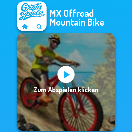
MX Offroad
Mountain Bike
Zum Abspielen klicken