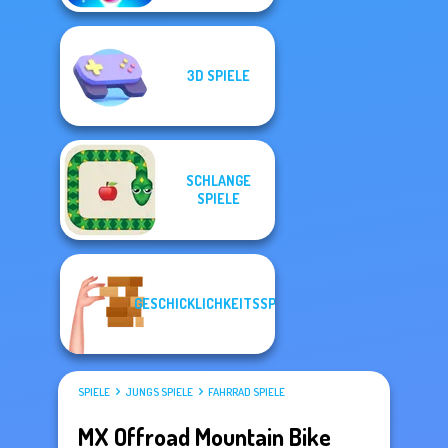
3D SPIELE
SCHLANGE
SPIELE
GESCHICKLICHKEITSSPIELE
SPIELE
JUNGS SPIELE
FAHRRAD SPIELE
MX Offroad Mountain Bike