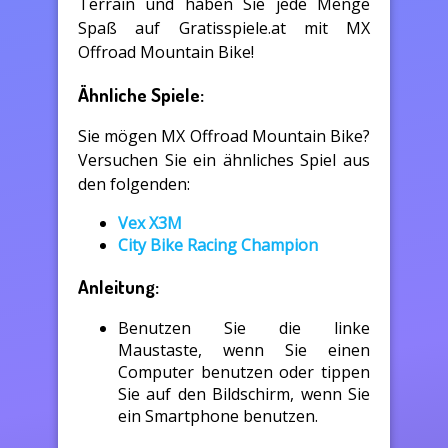
Terrain und haben Sie jede Menge
Spaß auf Gratisspiele.at mit MX
Offroad Mountain Bike!
Ähnliche Spiele:
Sie mögen MX Offroad Mountain Bike?
Versuchen Sie ein ähnliches Spiel aus
den folgenden:
Vex X3M
City Bike Racing Champion
Anleitung:
Benutzen Sie die linke
Maustaste, wenn Sie einen
Computer benutzen oder tippen
Sie auf den Bildschirm, wenn Sie
ein Smartphone benutzen.