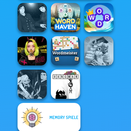
Manga Creator
Vampire Hunter
Word Connect
P...
Word Haven
Puzzle
Urban Glam
Words With Prof.
Warriors
Wordmeister
Wisely
Manga Creator
MEMORY SPIELE
Vampire Hunter
P...
Hangman