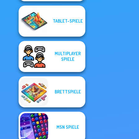
TABLET-SPIELE
MULTIPLAYER
SPIELE
BRETTSPIELE
MSN SPIELE