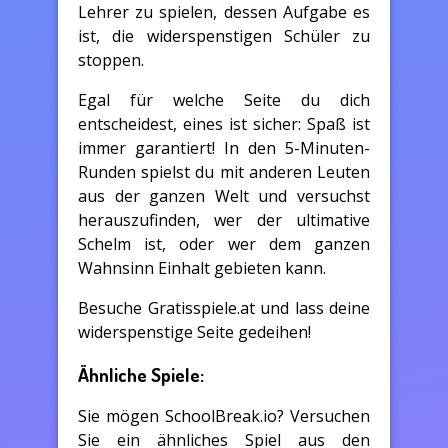
Lehrer zu spielen, dessen Aufgabe es
ist, die widerspenstigen Schüler zu
stoppen.
Egal für welche Seite du dich
entscheidest, eines ist sicher: Spaß ist
immer garantiert! In den 5-Minuten-
Runden spielst du mit anderen Leuten
aus der ganzen Welt und versuchst
herauszufinden, wer der ultimative
Schelm ist, oder wer dem ganzen
Wahnsinn Einhalt gebieten kann.
Besuche Gratisspiele.at und lass deine
widerspenstige Seite gedeihen!
Ähnliche Spiele:
Sie mögen SchoolBreak.io? Versuchen
Sie ein ähnliches Spiel aus den