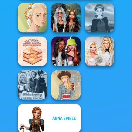
Natural Girl
Enchanted
Portrait
Realms
Medieval Woman
Home Design:
Fashionistas'
Babs' Spring
Small House
Faceoff
Wedding
ANNA SPIELE
Villains Inspiring
Fashion Tre...
Americana