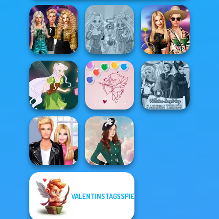
Party Crashers
Ex-Boyfriend
Rapunzel
BFFs' Birthday
Ed...
Zombie Curse
Bash For Babs
Bubble Shooter
Villains Inspiring
Pixie Friends
Valentine
Fashion Tre...
VALENTINSTAGSSPIELE
Roomies Blind
Date
Kate Middleton