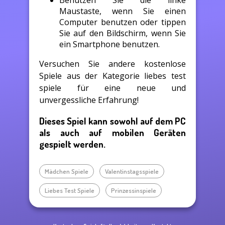
Maustaste, wenn Sie einen
Computer benutzen oder tippen
Sie auf den Bildschirm, wenn Sie
ein Smartphone benutzen.
Versuchen Sie andere kostenlose
Spiele aus der Kategorie liebes test
spiele für eine neue und
unvergessliche Erfahrung!
Dieses Spiel kann sowohl auf dem PC
als auch auf mobilen Geräten
gespielt werden.
Mädchen Spiele
Valentinstagsspiele
Liebes Test Spiele
Prinzessinspiele