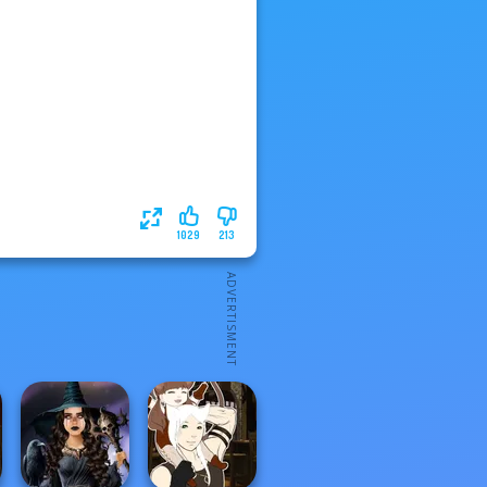
1029
213