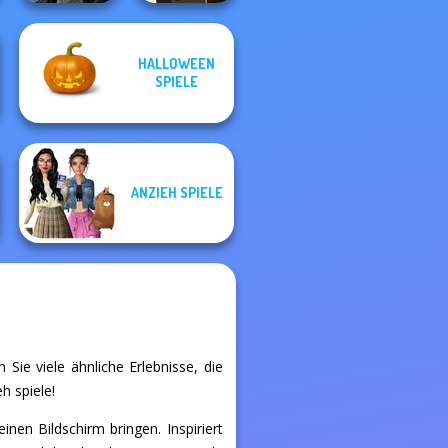
HALLOWEEN
Mystic Coven The
Manga Creator -
SPIELE
Sisterhood of...
Fantasy World...
E
ANZIEH SPIELE
 Sie viele ähnliche Erlebnisse, die
h spiele!
nen Bildschirm bringen. Inspiriert