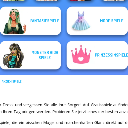
FANTASIESPIELE
MODE SPIELE
Anime Fairy
College Girls
Back To School
Manga Creator -
Creator
Team Makeover
Fashionistas
Fantasy World...
MONSTER HIGH
PRINZESSINSPIEL
SPIELE
ANZIEH SPIELE
 Dress und vergessen Sie alle Ihre Sorgen! Auf Gratisspiele.at finden
 Ihren Tag bringen werden. Probieren Sie jetzt eines der besten anzie
spiele, die ein bisschen Magie und märchenhaften Glanz direkt auf dei