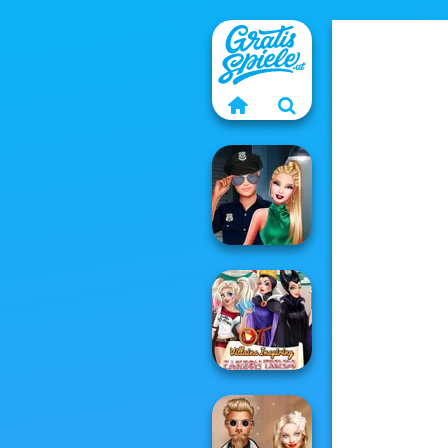
Style Police
Officer
Villains Inspiring