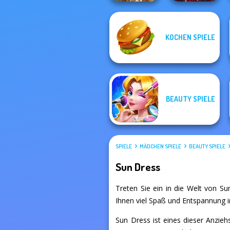
Manga Creator
KOCHEN SPIELE
Vampire Hunter
Viking Woman
P...
BEAUTY SPIELE
SPIELE
MÄDCHEN SPIELE
BEAUTY SPIELE
Sun Dress
Treten Sie ein in die Welt von Sun
Ihnen viel Spaß und Entspannung in
Sun Dress ist eines dieser Anzieh