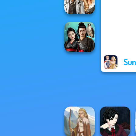
Fashion Tre...
Steampunk
Wedding
Sun
Samurai Spirit
Legacy of Honor