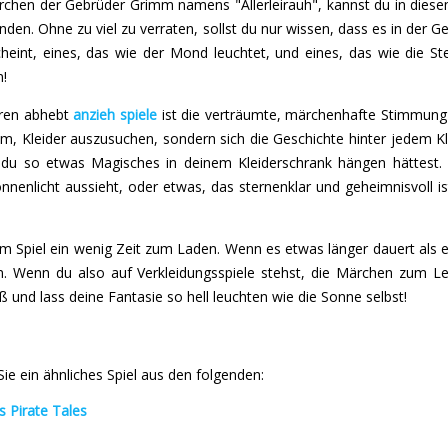
hen der Gebrüder Grimm namens "Allerleirauh", kannst du in diese
nden. Ohne zu viel zu verraten, sollst du nur wissen, dass es in der G
heint, eines, das wie der Mond leuchtet, und eines, das wie die Ste
n!
ren abhebt
anzieh spiele
ist die verträumte, märchenhafte Stimmung 
rum, Kleider auszusuchen, sondern sich die Geschichte hinter jedem Kl
du so etwas Magisches in deinem Kleiderschrank hängen hättest. Eg
nnenlicht aussieht, oder etwas, das sternenklar und geheimnisvoll is
em Spiel ein wenig Zeit zum Laden. Wenn es etwas länger dauert als er
ten. Wenn du also auf Verkleidungsspiele stehst, die Märchen zum Le
 und lass deine Fantasie so hell leuchten wie die Sonne selbst!
e ein ähnliches Spiel aus den folgenden:
 Pirate Tales