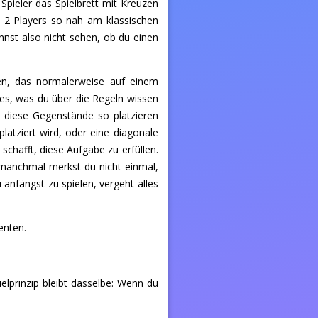
 Spieler das Spielbrett mit Kreuzen
s 2 Players so nah am klassischen
nnst also nicht sehen, ob du einen
ten, das normalerweise auf einem
alles, was du über die Regeln wissen
d diese Gegenstände so platzieren
latziert wird, oder eine diagonale
 schafft, diese Aufgabe zu erfüllen.
 manchmal merkst du nicht einmal,
anfängst zu spielen, vergeht alles
enten.
lprinzip bleibt dasselbe: Wenn du