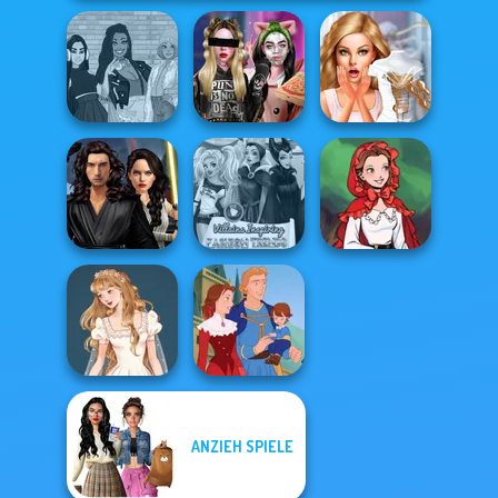
The Fly Squad:
Billie's Weekly
Bridezilla: Prank
#squadgoals
Planner
The Bride
Star Wars
Interstellar
Villains Inspiring
Little Red Riding
Romance
Fashion Tre...
Hood
ANZIEH SPIELE
Wedding Dress
Design 2
Life Story