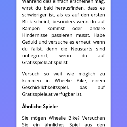
Während dies einfach erscheinen mag,
wirst du bald herausfinden, dass es
schwieriger ist, als es auf den ersten
Blick scheint, besonders wenn du auf
Rampen kommst oder andere
Hindernisse passieren musst. Habe
Geduld und versuche es erneut, wenn
du fällst, denn die Neustarts sind
unbegrenzt, wenn du auf
Gratisspiele.at spielst.
Versuch so weit wie möglich zu
kommen in Wheelie Bike, einem
Geschicklichkeitsspiel, das auf
Gratisspiele.at verfügbar ist.
Ähnliche Spiele:
Sie mögen Wheelie Bike? Versuchen
Sie ein ähnliches Spiel aus den