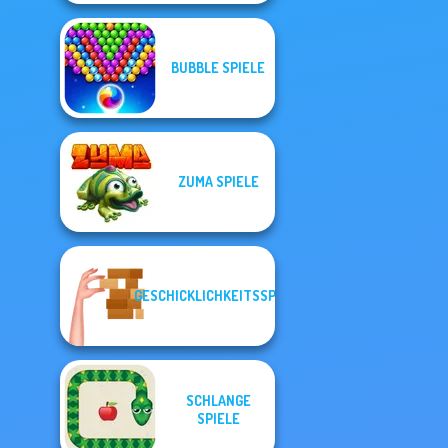
BUBBLE SPIELE
ZUMA SPIELE
GESCHICKLICHKEITSSPIELE
SCHLANGE
SPIELE