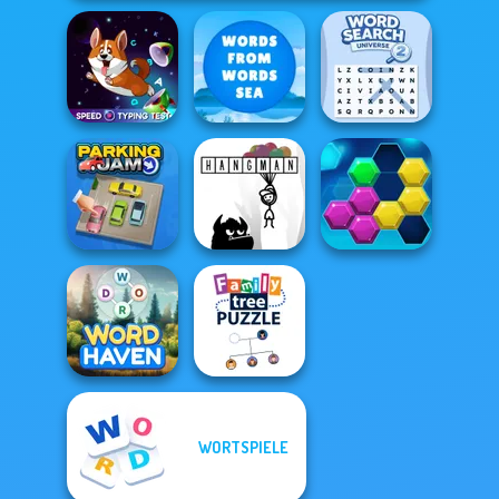
Speed Typing
Words From
Word Search
Test
Words: Sea
Universe 2
Parking Jam
Hangman
Puzzle Fever
WORTSPIELE
Family Tree
Word Haven
Puzzle