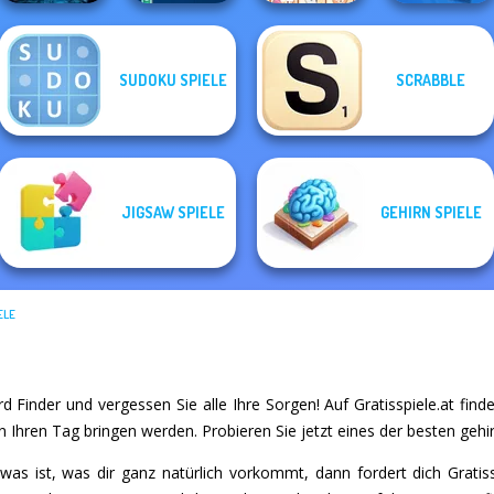
SUDOKU SPIELE
SCRABBLE
Sorcerer
Mahjong Marvels
Word Hunt
Dream Pet Link
Parking Jam
JIGSAW SPIELE
GEHIRN SPIELE
ELE
d Finder und vergessen Sie alle Ihre Sorgen! Auf Gratisspiele.at finden
 Ihren Tag bringen werden. Probieren Sie jetzt eines der besten gehir
s ist, was dir ganz natürlich vorkommt, dann fordert dich Gratis