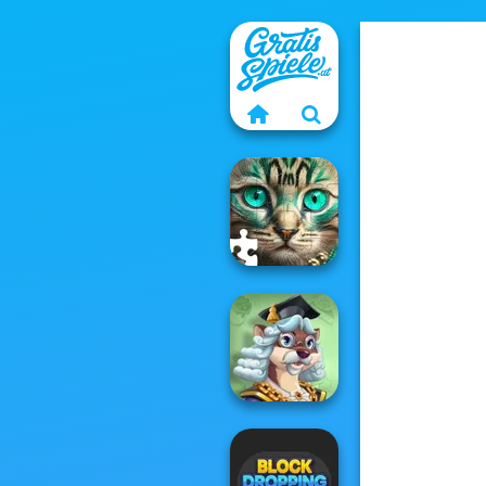
Favorite Puzzles
Words With Prof.