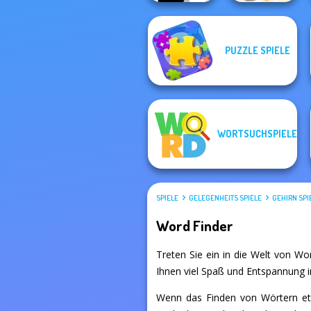
PUZZLE SPIELE
Wipe Insight
Hangman
Master
WORTSUCHSPIELE
SPIELE
GELEGENHEITS SPIELE
GEHIRN SPI
Word Finder
Treten Sie ein in die Welt von Wor
Ihnen viel Spaß und Entspannung in
Wenn das Finden von Wörtern etwa