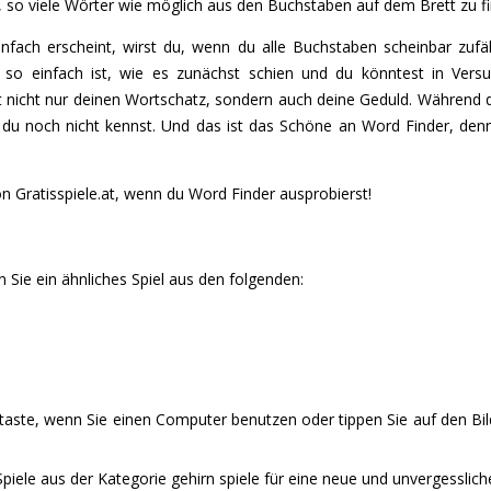
t, so viele Wörter wie möglich aus den Buchstaben auf dem Brett zu f
fach erscheint, wirst du, wenn du alle Buchstaben scheinbar zufälli
cht so einfach ist, wie es zunächst schien und du könntest in V
t nicht nur deinen Wortschatz, sondern auch deine Geduld. Während d
ie du noch nicht kennst. Und das ist das Schöne an Word Finder, d
n Gratisspiele.at, wenn du Word Finder ausprobierst!
Sie ein ähnliches Spiel aus den folgenden:
staste, wenn Sie einen Computer benutzen oder tippen Sie auf den Bi
iele aus der Kategorie gehirn spiele für eine neue und unvergesslich