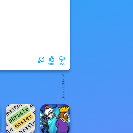
1006
355