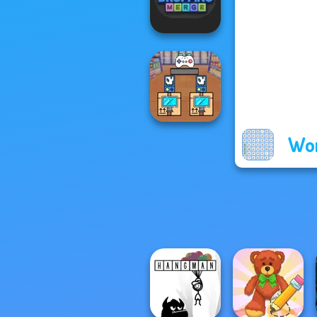
Wisely
Block Dropping
Merge
Wor
Black Friday
Stacker