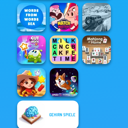
Words From
SUV Snow
Words: Sea
Match Masters
Driving 3D
Mahjong At
Cut The Rope
Fillwords: Find
Home -
Magic
All the Words
Scandinavian...
GEHIRN SPIELE
Speed Typing
Wild West Match
Test