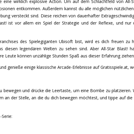
 eine wirklich explosive Action. Um auf dem Schlachtfeld von All-S
osionen entkommen. Außerdem kannst du alle möglichen nützlichen 
ung versteckt sind. Diese reichen von dauerhafter Extrageschwindigk
ast! ist vor allem ein Spiel der Strategie und der Reflexe, und nur
nchises des Spielegiganten Ubisoft bist, wird es dich freuen zu hö
s diesen legendären Welten zu sehen sind. Aber All-Star Blast! h
re Leute können unzählige Stunden Spaß aus dieser Erfahrung ziehen
nd genieße einige klassische Arcade-Erlebnisse auf Gratisspiele.at, wen
 zu bewegen und drücke die Leertaste, um eine Bombe zu platzieren
hirm an der Stelle, an die du dich bewegen möchtest, und tippe auf
-Serie: