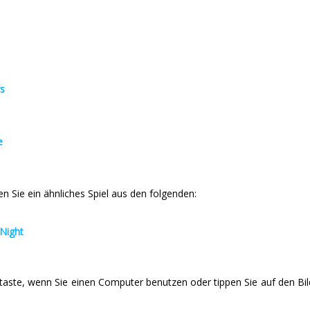
rs
e
en Sie ein ähnliches Spiel aus den folgenden:
 Night
staste, wenn Sie einen Computer benutzen oder tippen Sie auf den Bi