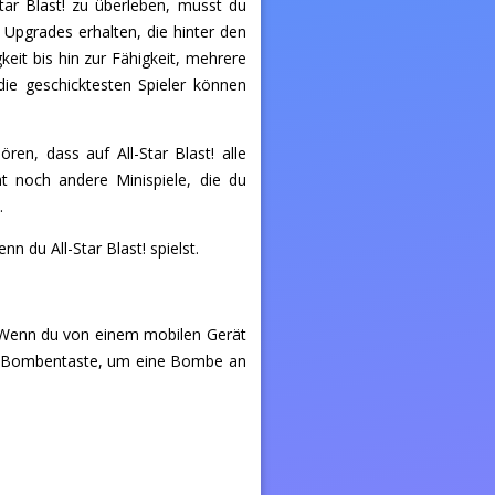
tar Blast! zu überleben, musst du
Upgrades erhalten, die hinter den
eit bis hin zur Fähigkeit, mehrere
 die geschicktesten Spieler können
ren, dass auf All-Star Blast! alle
at noch andere Minispiele, die du
.
n du All-Star Blast! spielst.
. Wenn du von einem mobilen Gerät
 die Bombentaste, um eine Bombe an