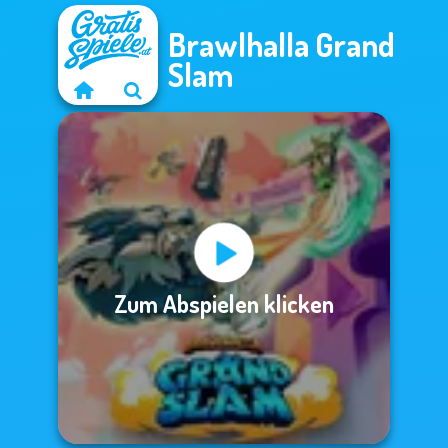
Brawlhalla Grand
Slam
Zum Abspielen klicken