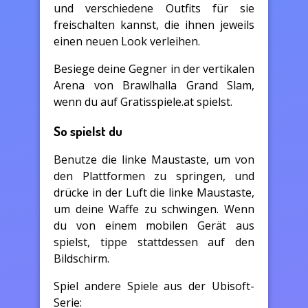
und verschiedene Outfits für sie
freischalten kannst, die ihnen jeweils
einen neuen Look verleihen.
Besiege deine Gegner in der vertikalen
Arena von Brawlhalla Grand Slam,
wenn du auf Gratisspiele.at spielst.
So spielst du
Benutze die linke Maustaste, um von
den Plattformen zu springen, und
drücke in der Luft die linke Maustaste,
um deine Waffe zu schwingen. Wenn
du von einem mobilen Gerät aus
spielst, tippe stattdessen auf den
Bildschirm.
Spiel andere Spiele aus der Ubisoft-
Serie: