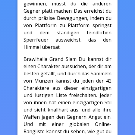
gewinnen, musst du die anderen
Gegner platt machen. Das erreichst du
durch präzise Bewegungen, indem du
von Plattform zu Plattform springst
und dem ständigen feindlichen
Sperrfeuer ausweichst, das den
Himmel übersät.
Brawlhalla Grand Slam Du kannst dir
einen Charakter aussuchen, der dir am
besten gefällt, und durch das Sammeln
von Münzen kannst du jeden der 42
Charaktere aus dieser einzigartigen
und lustigen Liste freischalten. Jeder
von ihnen hat einen einzigartigen Stil
und sieht knallhart aus, und alle ihre
Waffen jagen den Gegnern Angst ein.
Und mit einer globalen Online-
Rangliste kannst du sehen, wie gut du