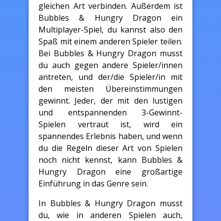
gleichen Art verbinden. Außerdem ist
Bubbles & Hungry Dragon ein
Multiplayer-Spiel, du kannst also den
Spaß mit einem anderen Spieler teilen.
Bei Bubbles & Hungry Dragon musst
du auch gegen andere Spieler/innen
antreten, und der/die Spieler/in mit
den meisten Übereinstimmungen
gewinnt. Jeder, der mit den lustigen
und entspannenden 3-Gewinnt-
Spielen vertraut ist, wird ein
spannendes Erlebnis haben, und wenn
du die Regeln dieser Art von Spielen
noch nicht kennst, kann Bubbles &
Hungry Dragon eine großartige
Einführung in das Genre sein.
In Bubbles & Hungry Dragon musst
du, wie in anderen Spielen auch,