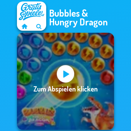
Bubbles &
Hungry Dragon
Zum Abspielen klicken