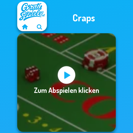
Craps
Zum Abspielen klicken