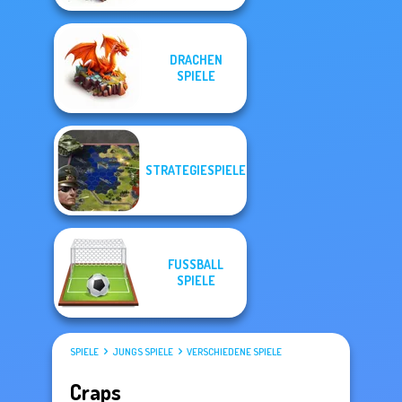
DRACHEN
SPIELE
STRATEGIESPIELE
FUSSBALL S
PIELE
SPIELE
JUNGS SPIELE
VERSCHIEDENE SPIELE
Craps