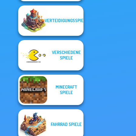
VERTEIDIGUNGSSPIELE
VERSCHIEDENE
SPIELE
MINECRAFT
SPIELE
FAHRRAD SPIELE