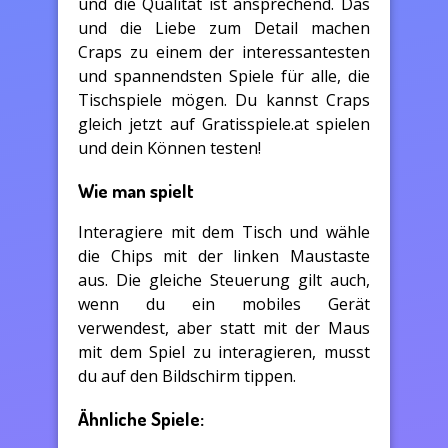
und die Qualität ist ansprechend. Das
und die Liebe zum Detail machen
Craps zu einem der interessantesten
und spannendsten Spiele für alle, die
Tischspiele mögen. Du kannst Craps
gleich jetzt auf Gratisspiele.at spielen
und dein Können testen!
Wie man spielt
Interagiere mit dem Tisch und wähle
die Chips mit der linken Maustaste
aus. Die gleiche Steuerung gilt auch,
wenn du ein mobiles Gerät
verwendest, aber statt mit der Maus
mit dem Spiel zu interagieren, musst
du auf den Bildschirm tippen.
Ähnliche Spiele: