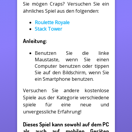
Sie mögen Craps? Versuchen Sie ein
ähnliches Spiel aus den folgenden:
Roulette Royale
Stack Tower
Anleitung:
Benutzen Sie die linke
Maustaste, wenn Sie einen
Computer benutzen oder tippen
Sie auf den Bildschirm, wenn Sie
ein Smartphone benutzen.
Versuchen Sie andere kostenlose
Spiele aus der Kategorie verschiedene
spiele für eine neue und
unvergessliche Erfahrung!
Dieses Spiel kann sowohl auf dem PC
als auch auf mobilen Geräten