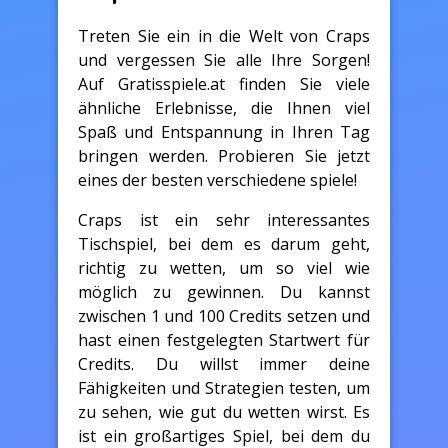
Treten Sie ein in die Welt von Craps
und vergessen Sie alle Ihre Sorgen!
Auf Gratisspiele.at finden Sie viele
ähnliche Erlebnisse, die Ihnen viel
Spaß und Entspannung in Ihren Tag
bringen werden. Probieren Sie jetzt
eines der besten verschiedene spiele!
Craps ist ein sehr interessantes
Tischspiel, bei dem es darum geht,
richtig zu wetten, um so viel wie
möglich zu gewinnen. Du kannst
zwischen 1 und 100 Credits setzen und
hast einen festgelegten Startwert für
Credits. Du willst immer deine
Fähigkeiten und Strategien testen, um
zu sehen, wie gut du wetten wirst. Es
ist ein großartiges Spiel, bei dem du