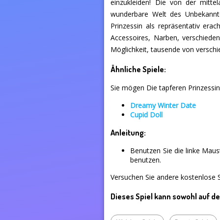
einzukleiden! Die von der mittel
wunderbare Welt des Unbekannte
Prinzessin als repräsentativ erac
Accessoires, Narben, verschiede
Möglichkeit, tausende von verschi
Ähnliche Spiele:
Sie mögen Die tapferen Prinzessin
Dreamy Winter Date
Cupid Doll
Anleitung:
Benutzen Sie die linke Mau
benutzen.
Versuchen Sie andere kostenlose S
Dieses Spiel kann sowohl auf d