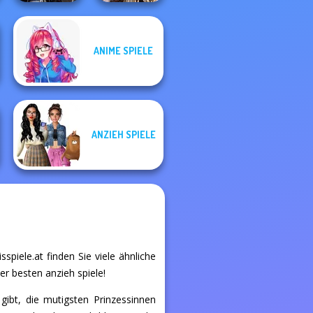
Romance Of The
ANIME SPIELE
Medieval
Seven Seas
Princesses
Pira...
ANZIEH SPIELE
spiele.at finden Sie viele ähnliche
er besten anzieh spiele!
 gibt, die mutigsten Prinzessinnen