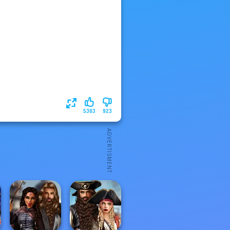
5303
923