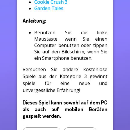
Cookie Crush 3
Garden Tales
Anleitung:
Benutzen Sie die linke
Maustaste, wenn Sie einen
Computer benutzen oder tippen
Sie auf den Bildschirm, wenn Sie
ein Smartphone benutzen.
Versuchen Sie andere kostenlose
Spiele aus der Kategorie 3 gewinnt
spiele für eine neue und
unvergessliche Erfahrung!
Dieses Spiel kann sowohl auf dem PC
als auch auf mobilen Geräten
gespielt werden.