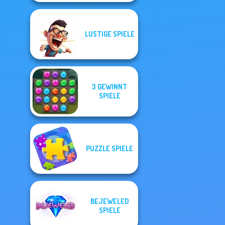
LUSTIGE SPIELE
3 GEWINNT
SPIELE
PUZZLE SPIELE
BEJEWELED
SPIELE