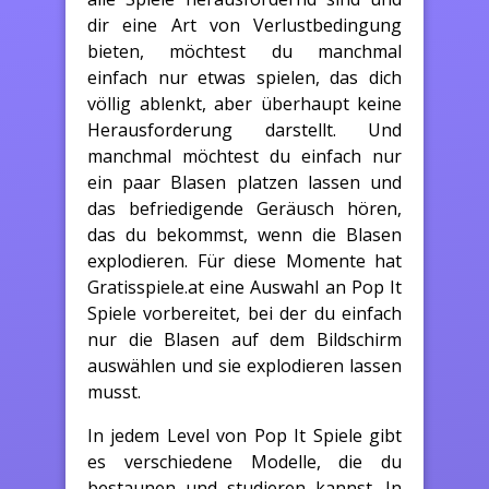
dir eine Art von Verlustbedingung
bieten, möchtest du manchmal
einfach nur etwas spielen, das dich
völlig ablenkt, aber überhaupt keine
Herausforderung darstellt. Und
manchmal möchtest du einfach nur
ein paar Blasen platzen lassen und
das befriedigende Geräusch hören,
das du bekommst, wenn die Blasen
explodieren. Für diese Momente hat
Gratisspiele.at eine Auswahl an Pop It
Spiele vorbereitet, bei der du einfach
nur die Blasen auf dem Bildschirm
auswählen und sie explodieren lassen
musst.
In jedem Level von Pop It Spiele gibt
es verschiedene Modelle, die du
bestaunen und studieren kannst. In