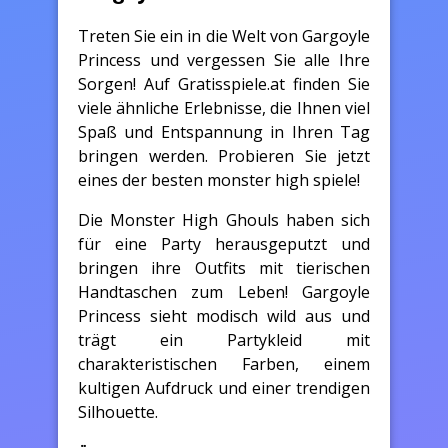
Treten Sie ein in die Welt von Gargoyle
Princess und vergessen Sie alle Ihre
Sorgen! Auf Gratisspiele.at finden Sie
viele ähnliche Erlebnisse, die Ihnen viel
Spaß und Entspannung in Ihren Tag
bringen werden. Probieren Sie jetzt
eines der besten monster high spiele!
Die Monster High Ghouls haben sich
für eine Party herausgeputzt und
bringen ihre Outfits mit tierischen
Handtaschen zum Leben! Gargoyle
Princess sieht modisch wild aus und
trägt ein Partykleid mit
charakteristischen Farben, einem
kultigen Aufdruck und einer trendigen
Silhouette.