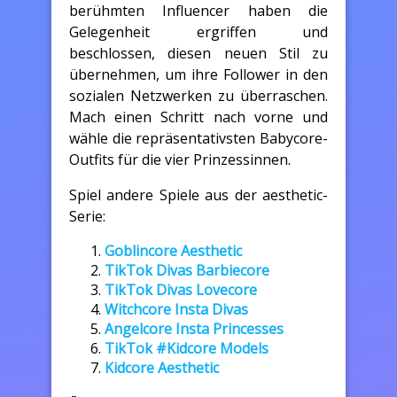
berühmten Influencer haben die
Gelegenheit ergriffen und
beschlossen, diesen neuen Stil zu
übernehmen, um ihre Follower in den
sozialen Netzwerken zu überraschen.
Mach einen Schritt nach vorne und
wähle die repräsentativsten Babycore-
Outfits für die vier Prinzessinnen.
Spiel andere Spiele aus der aesthetic-
Serie:
Goblincore Aesthetic
TikTok Divas Barbiecore
TikTok Divas Lovecore
Witchcore Insta Divas
Angelcore Insta Princesses
TikTok #Kidcore Models
Kidcore Aesthetic