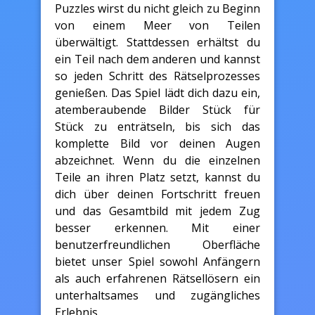
Puzzles wirst du nicht gleich zu Beginn
von einem Meer von Teilen
überwältigt. Stattdessen erhältst du
ein Teil nach dem anderen und kannst
so jeden Schritt des Rätselprozesses
genießen. Das Spiel lädt dich dazu ein,
atemberaubende Bilder Stück für
Stück zu enträtseln, bis sich das
komplette Bild vor deinen Augen
abzeichnet. Wenn du die einzelnen
Teile an ihren Platz setzt, kannst du
dich über deinen Fortschritt freuen
und das Gesamtbild mit jedem Zug
besser erkennen. Mit einer
benutzerfreundlichen Oberfläche
bietet unser Spiel sowohl Anfängern
als auch erfahrenen Rätsellösern ein
unterhaltsames und zugängliches
Erlebnis.