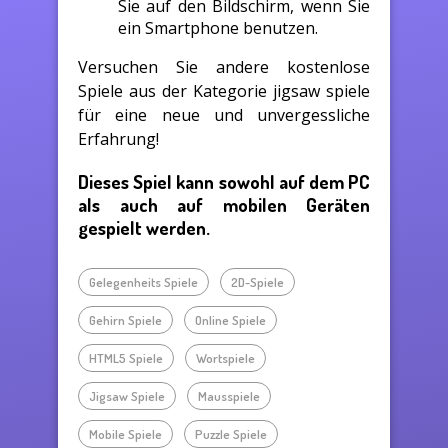
Sie auf den Bildschirm, wenn Sie
ein Smartphone benutzen.
Versuchen Sie andere kostenlose
Spiele aus der Kategorie jigsaw spiele
für eine neue und unvergessliche
Erfahrung!
Dieses Spiel kann sowohl auf dem PC
als auch auf mobilen Geräten
gespielt werden.
Gelegenheits Spiele
2D-Spiele
Gehirn Spiele
Online Spiele
HTML5 Spiele
Wortspiele
Jigsaw Spiele
Mausspiele
Mobile Spiele
Puzzle Spiele