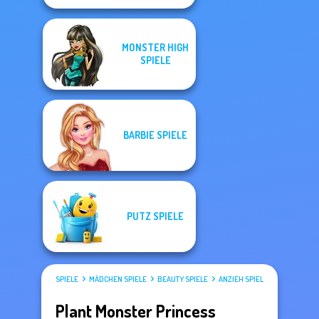
MONSTER HIGH
SPIELE
BARBIE SPIELE
PUTZ SPIELE
SPIELE
MÄDCHEN SPIELE
BEAUTY SPIELE
ANZIEH SPIELE
Plant Monster Princess