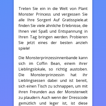
Treten Sie ein in die Welt von Plant
Monster Princess und vergessen Sie
alle Ihre Sorgen! Auf Gratisspiele.at
finden Sie viele ähnliche Erlebnisse, die
Ihnen viel Spaß und Entspannung in
Ihren Tag bringen werden. Probieren
Sie jetzt eines der besten anzieh
spiele!
Die Monsterprinzessinnenbande kann
sich im Coffin Bean, einem ihrer
Lieblingslokale, so richtig austoben.
Die Monsterprinzessin hat ihr
Lieblingsessen dabei und ist bereit,
sich einen Tisch zu schnappen, um mit
ihren Freunden aus der Monsterwelt
zu plaudern. Auch wenn der Dresscode
gemütlich und leger ist, ist diese