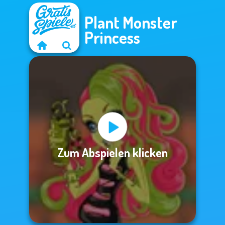
Plant Monster
Princess
Zum Abspielen klicken