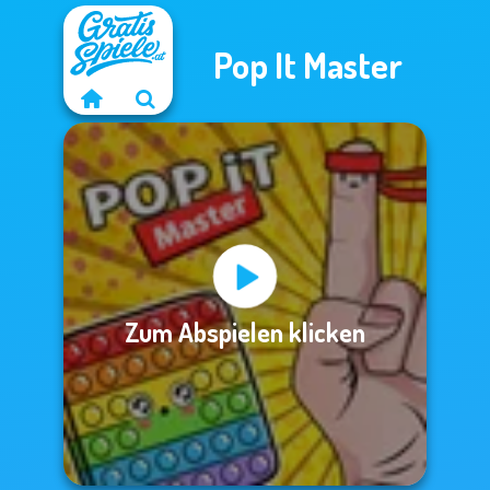
Pop It Master
Zum Abspielen klicken