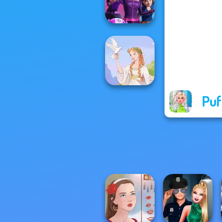
Besties Fun Day
Spy Squad
Academy
Puf
Greek Gods