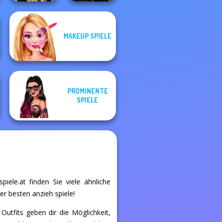
Alice and
Star Wars
E
MAKEUP SPIELE
Friends:
Interstellar
Enchanted W...
Romance
PROMINENTE
SPIELE
iele.at finden Sie viele ähnliche
er besten anzieh spiele!
 Outfits geben dir die Möglichkeit,