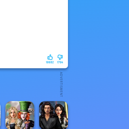
10682
1704