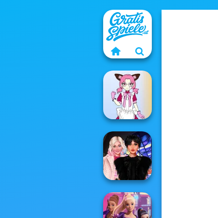
Tokyo Mew Mew
Creator
Wednesday