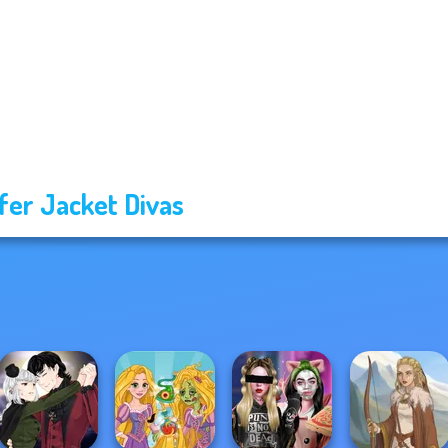
fer Jacket Divas