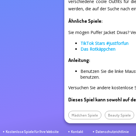
verschiedene coole Outfits für d
werden, die auf der Suche nach ei
Ähnliche Spiele:
Sie mögen Puffer Jacket Divas? Ver
TikTok Stars #justforfun
Das Rotkäppchen
Anleitung:
Benutzen Sie die linke Mau
benutzen.
Versuchen Sie andere kostenlose S
Dieses Spiel kann sowohl auf d
Mädchen Spiele
Beauty Spiele
Kostenlose Spiele für Ihre Website
Kontakt
Datenschutzrichtlinie