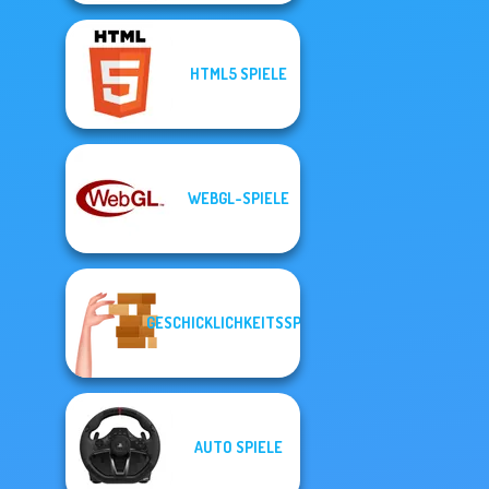
HTML5 SPIELE
WEBGL-SPIELE
GESCHICKLICHKEITSSPIELE
AUTO SPIELE