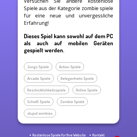
Versuchen Sie andere kostenlose
Spiele aus der Kategorie zombie spiele
für eine neue und unvergessliche
Erfahrung!
Dieses Spiel kann sowohl auf dem PC
als auch auf mobilen Geräten
gespielt werden.
Jungs Spiele
Action Spiele
Arcade Spiele
Gelegenheits Spiele
Geschicklichkeitsspiele
Online Spiele
Schieß Spiele
Zombie Spiele
stupid zombies
Kostenlose Spiele für Ihre Website
Kontakt