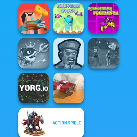
Geometry Dash:
Noob: Zombie
FreezeNova
Prison Escape
Bouncing Chick
Game
Fish Stab Getting
Zombies
Big
Shooter
Vortex 9
ACTION SPIELE
City Driver:
YORG.io
Destroy Car