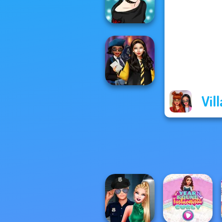
Color
Manga Creator -
Rebels Page 2
Vil
Hogwarts
Princesses