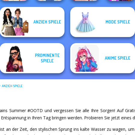
Elsa And
ANZIEH SPIELE
MODE SPIELE
Rapunzel
Spy Squad
Princess Riv...
French Folklore
Portrait Maker
Academy
PROMINENTE
ANIME SPIELE
SPIELE
ANZIEH SPIELE
llains Summer #OOTD und vergessen Sie alle Ihre Sorgen! Auf Gratiss
d Entspannung in Ihren Tag bringen werden. Probieren Sie jetzt eines d
s ist an der Zeit, den stylischen Sprung ins kalte Wasser zu wagen, u