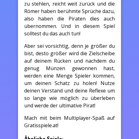
zu stehlen, reicht weit zurück und die
Römer haben berühmte Sprüche dazu,
also haben die Piraten dies auch
übernommen. Und in diesem Spiel
solltest du das auch tun!
Aber sei vorsichtig, denn je größer du
bist, desto größer wird die Zielscheibe
auf deinem Rücken und nachdem du
genug Münzen gewonnen hast,
werden eine Menge Spieler kommen,
um deinen Schatz zu holen! Nutze
deinen Verstand und deine Reflexe um
so lange wie möglich zu überleben
und werde der ultimative Pirat!
Mach mit beim Multiplayer-Spaß auf
Gratisspiele.at!
Ähnliche Spiele: