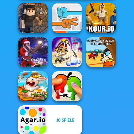
Vectaria.io
Roshambo
Kour.io
Idle Miner Space
Survival 456 But
Winter Clash 3D
Rush
It Impostor
.IO SPIELE
Rabbids Volcano
Panic
Paint It