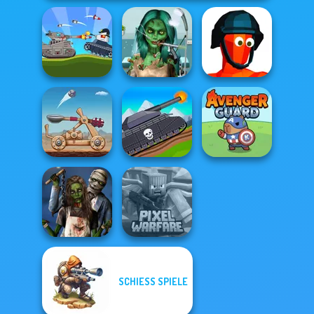
Ghoulish To
Battle Of Tank
Gorgeous Cool
Steel
Zomb...
Funny Shooter
Tanks 2D: Tank
Clash of Stone
Wars
Avenger Guard
SCHIESS SPIELE
Zombie
Minecraft Pixel
Romance
Warfare