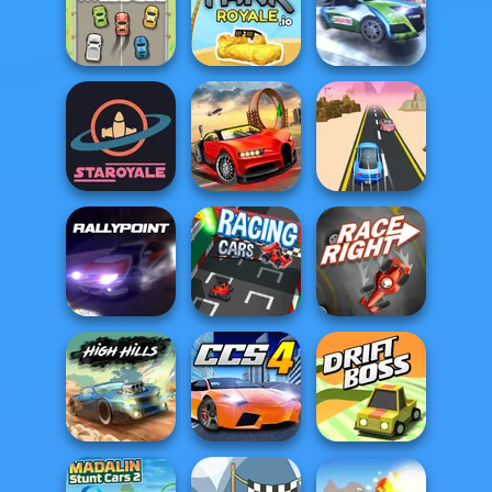
Parking Fury 3D:
Beach City
Car Rush
Drift Race 3D
Rival Rush
Tankroyale.io
Rally Point 2
Top Speed
Staroyale.io
Racing 3D
Rush Race
Rally Point
Racing Cars
Race Right