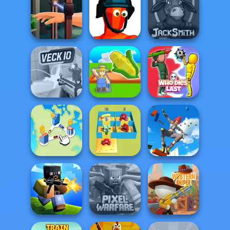
Bubble Shooter
Handless
Agent P Rebel
Pro 4
Millionaire
Spy
Hand Me The
Goods
Funny Shooter
Jacksmith
My Garden
Veck.io
Journey
Who Dies Last
Only Up 3D
Alphabet Lore
Parkour Go
State Connect
Maze
Ascend