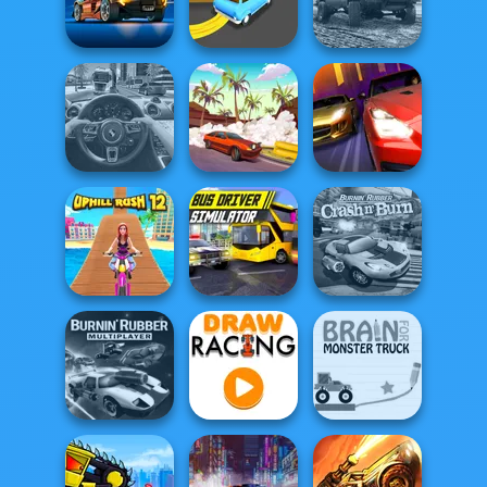
Super Racing GT:
ATV Ultimate
Drag Pro
Drift Dudes
OffRoad
Offroad Masters
Road Madness
Turn Turn
Challenge
Traffic Jam 3D
Drifting Mania
Drag Racing City
Bus Driver
Burnin' Rubber
Uphill Rush 12
Simulator
Crash n' Burn