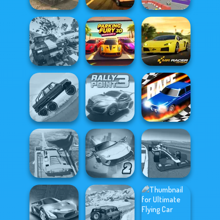
Burnin' Rubber 5
Tank Off
XS
Smash Karts
Carnage Battle
Parking Fury 3D:
Arena
Beach City 2
Mr. Racer
Hill Climbing
Mania
Rally Point 3
Drag Race 3D
Super Hero
Ultimate Flying
Grand Extreme