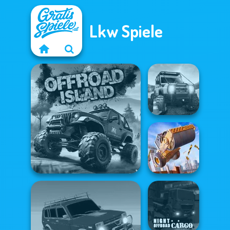
Lkw Spiele
Offroad Life 3D
Construction
Offroad Island
Ramp Jumping