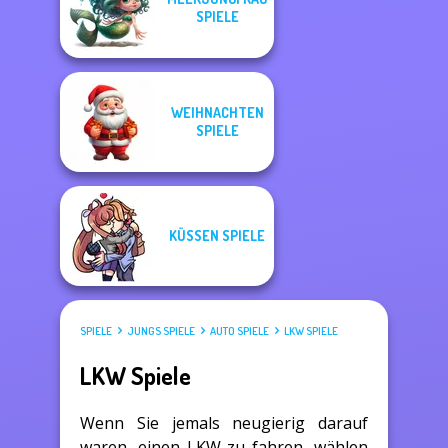
SPIELE
WEIHNACHTEN
SPIELE
KÜSSEN SPIELE
SPIELE
JUNGS SPIELE
AUTO SPIELE
LKW SPIELE
LKW Spiele
Wenn Sie jemals neugierig darauf
waren, einen LKW zu fahren, wählen