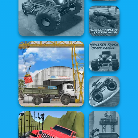
Night OffRoad
Cargo
Monster Truck
Offroad Muddy Trucks
Crazy Racing 2
Monster Truck
Crazy Racing
Zombie Monster
The Cargo
Truck