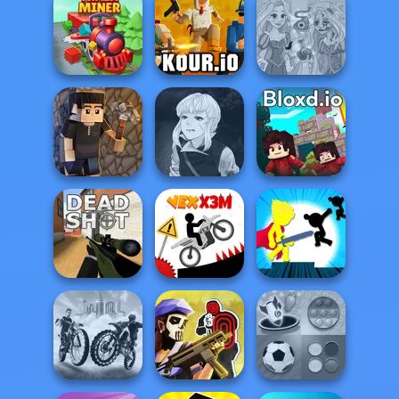
Minecraft Pixel
Poxel.io
Warfare
Western Sniper
Rapunzel
Train Miner
Kour.io
Zombie Curse
Manga Creator
Vampire Hunter
Vectaria.io
P...
Bloxd.io
Stickman The
Deadshot.io
Vex X3M
Flash