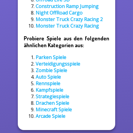
Construction Ramp Jumping
Night OffRoad Cargo
Monster Truck Crazy Racing 2
Monster Truck Crazy Racing
Probiere Spiele aus den folgenden
ähnlichen Kategorien aus:
Parken Spiele
Verteidigungsspiele
Zombie Spiele
Auto Spiele
Rennspiele
Kampfspiele
Strategiespiele
Drachen Spiele
Minecraft Spiele
Arcade Spiele