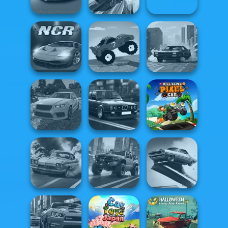
Driving School
Car 2
Racing
SUV Snow
Ultimate Flying
Grand Cyber City
Driving 3D
Car
Funny Mad
Night City Racing
Racing
City Rider
Real Drift
Highway Cars
Hill Climb Pixel
Multiplayer
Traffic Racer
Car
Agame: Stunt