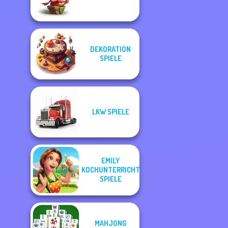
DEKORATION
SPIELE
LKW SPIELE
EMILY
KOCHUNTERRICHT
SPIELE
MAHJONG