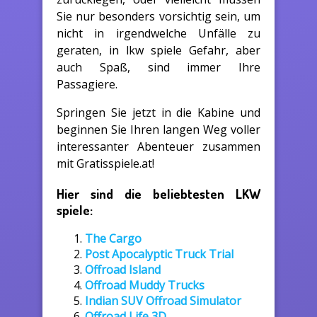
Sie nur besonders vorsichtig sein, um
nicht in irgendwelche Unfälle zu
geraten, in lkw spiele Gefahr, aber
auch Spaß, sind immer Ihre
Passagiere.
Springen Sie jetzt in die Kabine und
beginnen Sie Ihren langen Weg voller
interessanter Abenteuer zusammen
mit Gratisspiele.at!
Hier sind die beliebtesten LKW
spiele:
The Cargo
Post Apocalyptic Truck Trial
Offroad Island
Offroad Muddy Trucks
Indian SUV Offroad Simulator
Offroad Life 3D