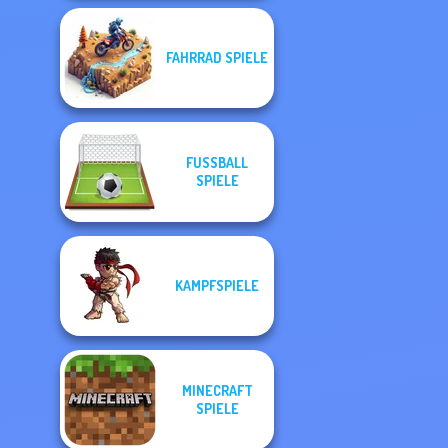
FAHRRAD SPIELE
FUSSBALL S
PIELE
KAMPFSPIELE
MINECRAFT
SPIELE