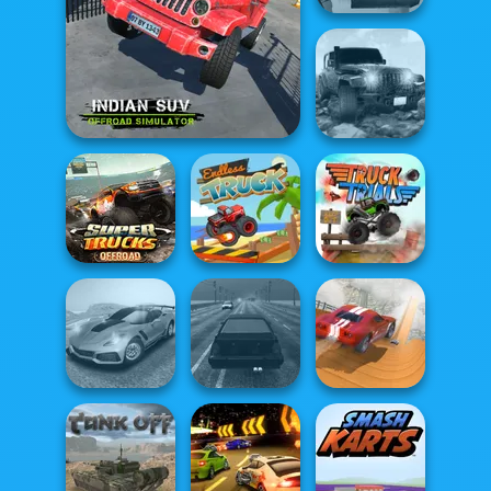
Post Apocalyptic
Truck Trial
Indian SUV Offroad
Revolution
Simulator
Offroad
Super Trucks
Offroad 2
Endless Truck
Truck Trials
Madness Driver
City Driver:
Vertigo City
Highway Traffic
Destroy Car