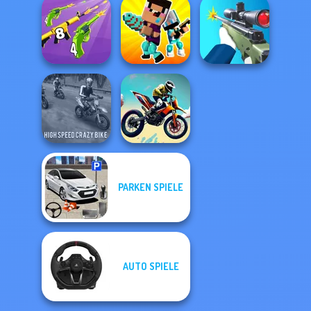
City Bike Racing
Tom Clancy's
Mind Games for
Champion
Shootout
2-3-4 Player
Merge 2048 Gun
Noob vs Pro
Rush
Challenge
Sniper Shooter 2
PARKEN SPIELE
High Speed Crazy
Bike
Bike Jump
AUTO SPIELE