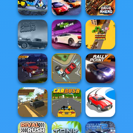
Burnin' Rubber
Brain For
Multiplayer
Draw Racing
Monster Truck
Car Eats Car Evil
Two Lambo
Super Drive
Cars
Rivals: Drift
Ahead
Real Street
Operation Desert
Death Chase
Racing
Road
Parking Fury 3D:
Bounty Hunter
Traffic Control
Rally Point 4