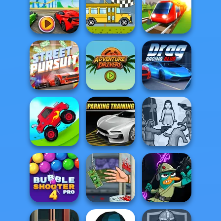
High Hills
City Car Stunt 4
Drift Boss
Madalin Stunt
Cars 2
Bus Rally
Conduct This!
Adventure
Street Pursuit
Drivers
Drag Racing Club
Squid Battle
Uphill Racing 2
Parking Training
Simulator