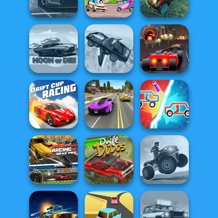
3D Car Simulator
4x4 Offroader
Cars
Halloween
Lonely Road
Real City Driver
Car Toys: Japan
Racing
Hoon or Die
Flying Police Car
Sprint Club Nitro
Street Car Race
Drift Cup Racing
Ultimate
Draw Car Fight