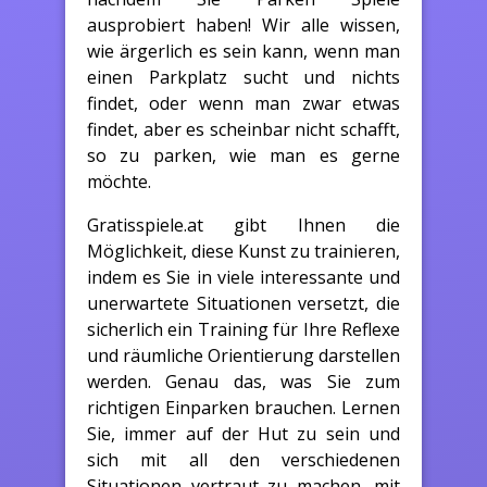
ausprobiert haben! Wir alle wissen,
wie ärgerlich es sein kann, wenn man
einen Parkplatz sucht und nichts
findet, oder wenn man zwar etwas
findet, aber es scheinbar nicht schafft,
so zu parken, wie man es gerne
möchte.
Gratisspiele.at gibt Ihnen die
Möglichkeit, diese Kunst zu trainieren,
indem es Sie in viele interessante und
unerwartete Situationen versetzt, die
sicherlich ein Training für Ihre Reflexe
und räumliche Orientierung darstellen
werden. Genau das, was Sie zum
richtigen Einparken brauchen. Lernen
Sie, immer auf der Hut zu sein und
sich mit all den verschiedenen
Situationen vertraut zu machen, mit