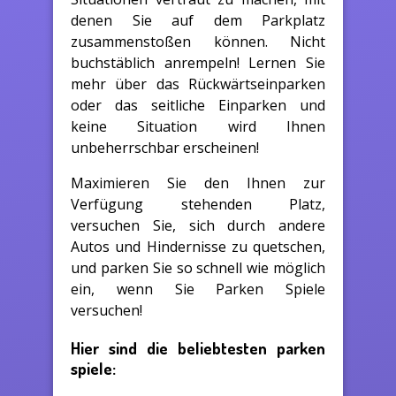
denen Sie auf dem Parkplatz
zusammenstoßen können. Nicht
buchstäblich anrempeln! Lernen Sie
mehr über das Rückwärtseinparken
oder das seitliche Einparken und
keine Situation wird Ihnen
unbeherrschbar erscheinen!
Maximieren Sie den Ihnen zur
Verfügung stehenden Platz,
versuchen Sie, sich durch andere
Autos und Hindernisse zu quetschen,
und parken Sie so schnell wie möglich
ein, wenn Sie Parken Spiele
versuchen!
Hier sind die beliebtesten parken
spiele: