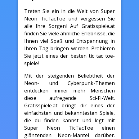
Treten Sie ein in die Welt von Super
Neon TicTacToe und vergessen Sie
alle Ihre Sorgen! Auf Gratisspiele.at
finden Sie viele ähnliche Erlebnisse, die
Ihnen viel Spaß und Entspannung in
Ihren Tag bringen werden. Probieren
Sie jetzt eines der besten tic tac toe-
spiele!
Mit der steigenden Beliebtheit der
Neon- und Cyberpunk-Themen
entdecken immer mehr Menschen
diese aufregende Sci-Fi-Welt.
Gratisspiele.at bringt dir eines der
einfachsten und bekanntesten Spiele,
die du finden kannst und legt mit
Super Neon TicTacToe einen
glänzenden Neon-Mantel darüber.