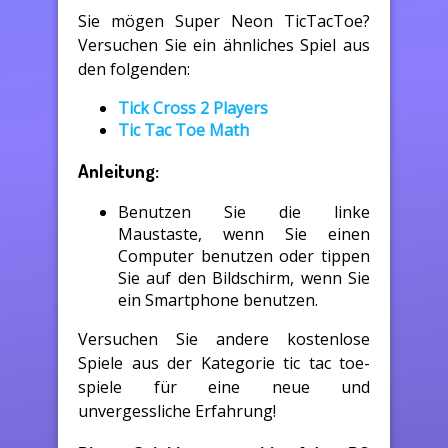
Sie mögen Super Neon TicTacToe?
Versuchen Sie ein ähnliches Spiel aus
den folgenden:
Tick Cross 2 Players
Tic Tac Toe Math
Anleitung:
Benutzen Sie die linke
Maustaste, wenn Sie einen
Computer benutzen oder tippen
Sie auf den Bildschirm, wenn Sie
ein Smartphone benutzen.
Versuchen Sie andere kostenlose
Spiele aus der Kategorie tic tac toe-
spiele für eine neue und
unvergessliche Erfahrung!