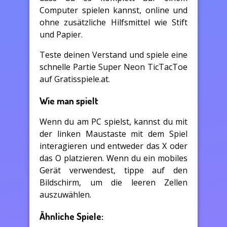
Computer spielen kannst, online und
ohne zusätzliche Hilfsmittel wie Stift
und Papier.
Teste deinen Verstand und spiele eine
schnelle Partie Super Neon TicTacToe
auf Gratisspiele.at.
Wie man spielt
Wenn du am PC spielst, kannst du mit
der linken Maustaste mit dem Spiel
interagieren und entweder das X oder
das O platzieren. Wenn du ein mobiles
Gerät verwendest, tippe auf den
Bildschirm, um die leeren Zellen
auszuwählen.
Ähnliche Spiele: